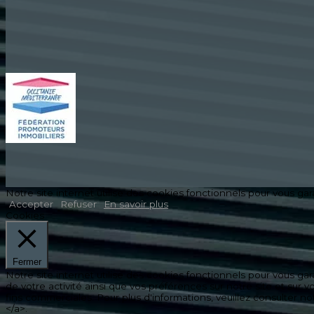
Notre site internet utilise des cookies fonctionnels pour vous gar
Accepter
Refuser
En savoir plus
Cookies
Fermer
Notre site internet utilise des cookies fonctionnels pour vous gar
de votre activité ainsi que vos préférences sur notre site et sur
fins commerciales. Pour plus d'informations, veuillez consulter 
</a>.