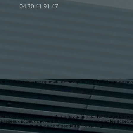
04 30 41 91 47
antir une expérience optimale de navigation par l’affichage de nos o
antir une expérience optimale de navigation par l’affichage de nos o
 vos réseaux sociaux peuvent être déposés. Vous pouvez les accepte
notre <a href="/politique-de-confidentialite/" target="_blank" rel=