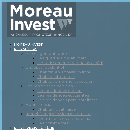
MOREAU INVEST
NOS MÉTIERS
Amenagement foncier
Les quartiers clé en main
Les lotissements & terrains à bâtir
L’habitat résidentiel
L’habitat en accession libre
L’habitat abordable
L’habitat en primo-accession
Les résidences dédiées
Les résidences seniors
Les résidences étudiantes
Les résidences para hôtelières
Habitat social
L’habitat locatif aidé
Immobilier professionnel tertiaire
Les immeubles de bureaux
Les commerces
NOS TERRAINS À BÂTIR