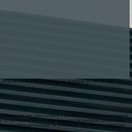
ffres sur le site. Vous pouvez les accepter ou les refuser.
ffres sur le site. Des cookies à des fins statistiques et d’analyse
r ou les refuser. Les cookies déposés ne sont pas utilisés à des
"noopener"><strong>Politique de protection des données</strong>