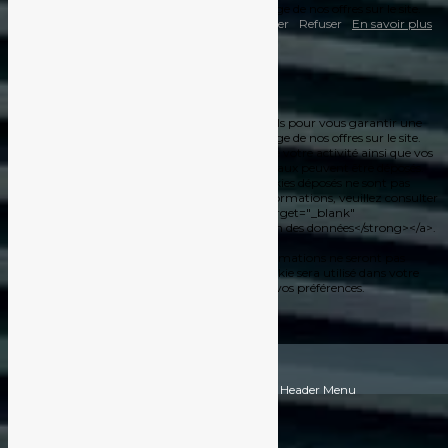
expérience optimale de navigation par l’affichage de nos offres sur le site.
Vous pouvez les accepter ou les refuser.
Accepter
Refuser
En savoir plus
Cookies
Fermer
Notre site internet utilise des cookies fonctionnels pour vous garantir une
expérience optimale de navigation par l’affichage de nos offres sur le site.
Des cookies à des fins statistiques et d’analyse de votre activité ainsi que vos
préférences sur notre site et sur vos réseaux sociaux peuvent être déposés.
Vous pouvez les accepter ou les refuser. Les cookies déposés ne sont pas
utilisés à des fins commerciales. Pour plus d'informations, veuillez consulter
notre <a href="/politique-de-confidentialite/" target="_blank"
rel="noopener"><strong>Politique de protection des données</strong></a>.
Si vous refusez l'utilisation des cookies, vos informations ne seront pas
suivies lors de votre visite sur ce site. Un seul cookie sera utilisé dans votre
navigateur afin de se souvenir de ne pas suivre vos préférences.
Toujours activé
Enregistrer & appliquer