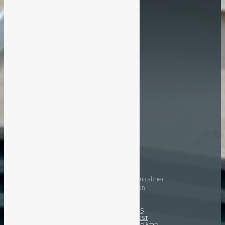
Moreau Invest
417 rue du Lieutenant de Montcabrier
TechnoParc de Mazeran
34500 Béziers
NOS MÉTIERS
MOREAU INVEST