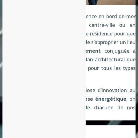
On ne construit pas la même résidence en bord de mer
ou à l’intérieur des terres, en centre-ville ou en
périphérie. On construit d’abord une résidence pour que
les gens aient envie de l’habiter et de s’approprier un lieu
de vie.
La qualité de l’emplacement
conjuguée à
l’ambition esthétique, tant sur le plan architectural que
paysager, est un cocktail gagnant pour tous les types
d’acquéreurs.
Si l’on ajoute à ce cocktail une dose d’innovation au
service de la
maîtrise de la dépense énergétique
, on
obtient le cahier des charges de chacune de nos
résidences.
Tout
Résidences Dédiées
Les résidences séniors