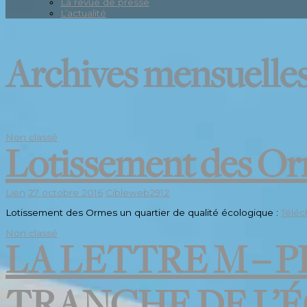
La revue de presse
L’actualité
Archives mensuelles
Non classé
Lotissement des Orm
Lien
27 octobre 2016
Cibleweb2912
Lotissement des Ormes un quartier de qualité écologique :
Téléc
Non classé
LA LETTRE M – 
TRANCHE DE L’