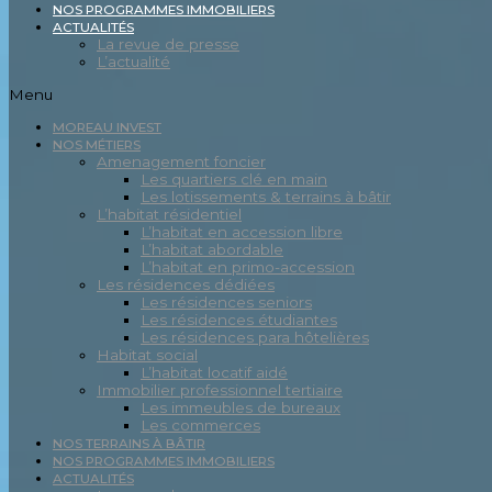
NOS PROGRAMMES IMMOBILIERS
ACTUALITÉS
La revue de presse
L’actualité
Menu
MOREAU INVEST
NOS MÉTIERS
Amenagement foncier
Les quartiers clé en main
Les lotissements & terrains à bâtir
L’habitat résidentiel
L’habitat en accession libre
L’habitat abordable
L’habitat en primo-accession
Les résidences dédiées
Les résidences seniors
Les résidences étudiantes
Les résidences para hôtelières
Habitat social
L’habitat locatif aidé
Immobilier professionnel tertiaire
Les immeubles de bureaux
Les commerces
NOS TERRAINS À BÂTIR
NOS PROGRAMMES IMMOBILIERS
ACTUALITÉS