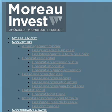
MOREAU INVEST
NOS MÉTIERS
Amenagement foncier
Les quartiers clé en main
Les lotissements & terrains à bâtir
L’habitat résidentiel
L’habitat en accession libre
L’habitat abordable
L’habitat en primo-accession
Les résidences dédiées
Les résidences seniors
Les résidences étudiantes
Les résidences para hôtelières
Habitat social
L’habitat locatif aidé
Immobilier professionnel tertiaire
Les immeubles de bureaux
Les commerces
NOS TERRAINS À BÂTIR